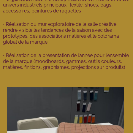
univers industriels principaux : textile, shoes, bags,
accessoires, peintures de raquettes
• Réalisation du mur exploratoire de la salle créative :
rendre visible les tendances de la saison avec des
prototypes, des associations matières et le colorama
global de la marque
• Réalisation de la présentation de l’année pour l’ensemble
de la marque (moodboards, gammes, outils couleurs,
matières, finitions, graphismes, projections sur produits)