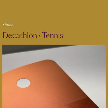
ding
◂ Retour
Decathlon • Tennis