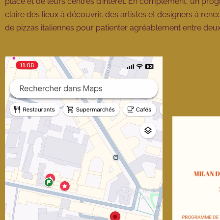
place et de leurs centres d’intérêt.
En complément, un progra
claire des lieux à découvrir, des artistes et designers à re
de pizzas italiennes pour patienter agréablement entre deux