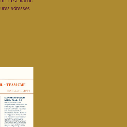
ne présentation
leures adresses