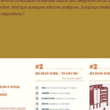
mme consultable facilement depuis leur téléphone offrait u
ncontrer, ainsi que quelques astuces pratiques… jusqu’aux meil
 expositions !