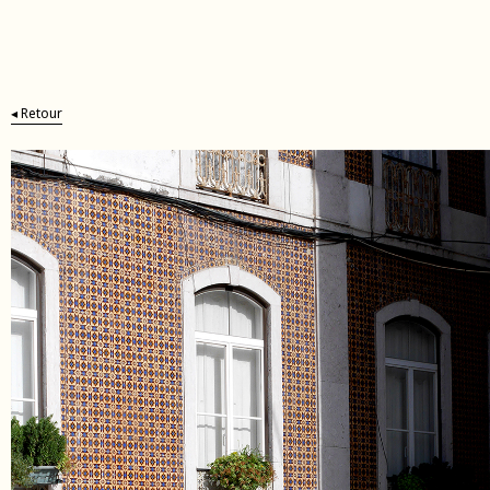
ding
◂ Retour