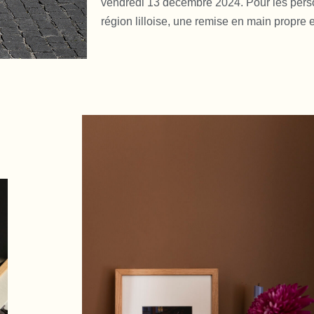
vendredi 13 décembre 2024. Pour les pers
région lilloise, une remise en main propre e