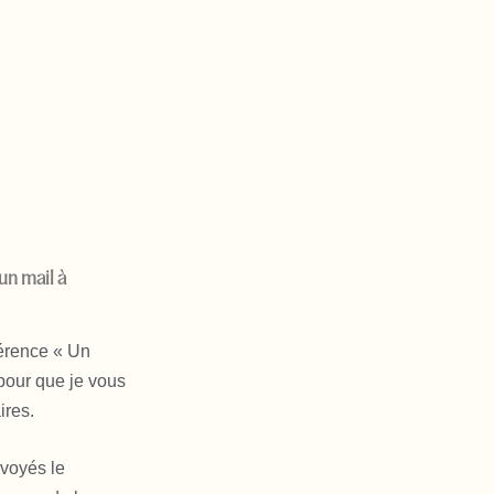
un mail à
férence « Un
 pour que je vous
ires.
nvoyés le