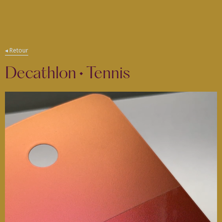
ding
◂ Retour
Decathlon • Tennis