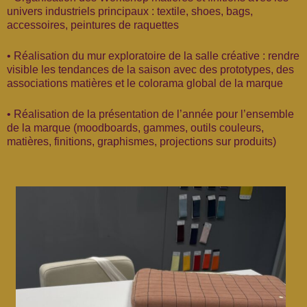
univers industriels principaux : textile, shoes, bags,
accessoires, peintures de raquettes
• Réalisation du mur exploratoire de la salle créative : rendre
visible les tendances de la saison avec des prototypes, des
associations matières et le colorama global de la marque
• Réalisation de la présentation de l’année pour l’ensemble
de la marque (moodboards, gammes, outils couleurs,
matières, finitions, graphismes, projections sur produits)