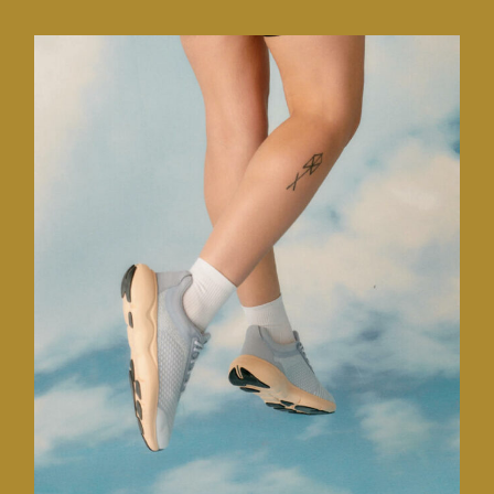
Kalenji • running shoes
CMF design