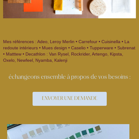
Mes références : Adeo, Leroy Merlin • Carrefour • Cuisinella • La
redoute intérieurs • Mues design • Caselio • Tupperware • Subrenat
• Matttew • Decathlon : Van Rysel, Rockrider, Artengo, Kipsta,
Oxelo, Newfeel, Nyamba, Kalenji
échangeons ensemble à propos de vos besoins :
ENVOYER UNE DEMANDE