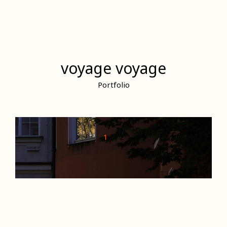
ding
voyage voyage
Portfolio
1
2